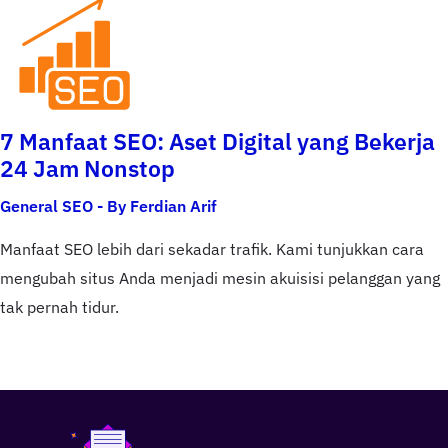
7 Manfaat SEO: Aset Digital yang Bekerja
24 Jam Nonstop
General SEO
- By
Ferdian Arif
Manfaat SEO lebih dari sekadar trafik. Kami tunjukkan cara
mengubah situs Anda menjadi mesin akuisisi pelanggan yang
tak pernah tidur.