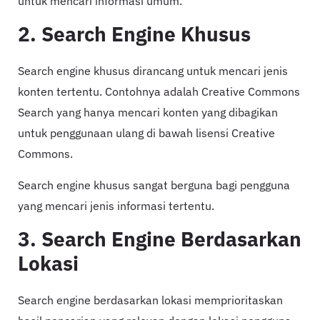
untuk mencari informasi umum.
2. Search Engine Khusus
Search engine khusus dirancang untuk mencari jenis
konten tertentu. Contohnya adalah Creative Commons
Search yang hanya mencari konten yang dibagikan
untuk penggunaan ulang di bawah lisensi Creative
Commons.
Search engine khusus sangat berguna bagi pengguna
yang mencari jenis informasi tertentu.
3. Search Engine Berdasarkan
Lokasi
Search engine berdasarkan lokasi memprioritaskan