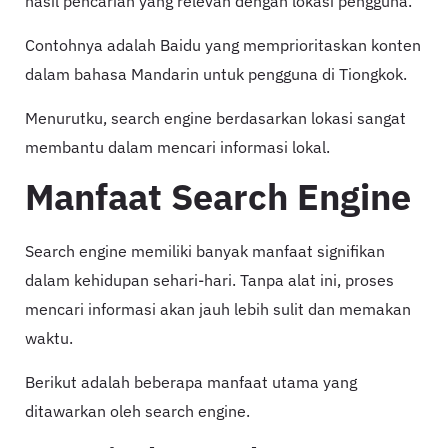
hasil pencarian yang relevan dengan lokasi pengguna.
Contohnya adalah Baidu yang memprioritaskan konten
dalam bahasa Mandarin untuk pengguna di Tiongkok.
Menurutku, search engine berdasarkan lokasi sangat
membantu dalam mencari informasi lokal.
Manfaat Search Engine
Search engine memiliki banyak manfaat signifikan
dalam kehidupan sehari-hari. Tanpa alat ini, proses
mencari informasi akan jauh lebih sulit dan memakan
waktu.
Berikut adalah beberapa manfaat utama yang
ditawarkan oleh search engine.