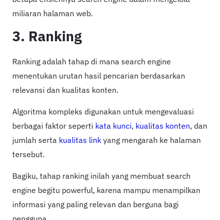
miliaran halaman web.
3. Ranking
Ranking adalah tahap di mana search engine
menentukan urutan hasil pencarian berdasarkan
relevansi dan kualitas konten.
Algoritma kompleks digunakan untuk mengevaluasi
berbagai faktor seperti
kata kunci
,
kualitas konten
, dan
jumlah serta
kualitas link
yang mengarah ke halaman
tersebut.
Bagiku, tahap ranking inilah yang membuat search
engine begitu powerful, karena mampu menampilkan
informasi yang paling relevan dan berguna bagi
pengguna.