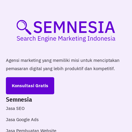
Agensi marketing yang memiliki misi untuk menciptakan
pemasaran digital yang lebih produktif dan kompetitif.
Konsultasi Gratis
Semnesia
Jasa SEO
Jasa Google Ads
Jasa Pembuatan Website