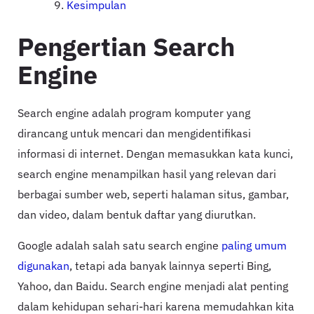
Kesimpulan
Pengertian Search
Engine
Search engine adalah program komputer yang
dirancang untuk mencari dan mengidentifikasi
informasi di internet. Dengan memasukkan kata kunci,
search engine menampilkan hasil yang relevan dari
berbagai sumber web, seperti halaman situs, gambar,
dan video, dalam bentuk daftar yang diurutkan.
Google adalah salah satu search engine
paling umum
digunakan
, tetapi ada banyak lainnya seperti Bing,
Yahoo, dan Baidu. Search engine menjadi alat penting
dalam kehidupan sehari-hari karena memudahkan kita