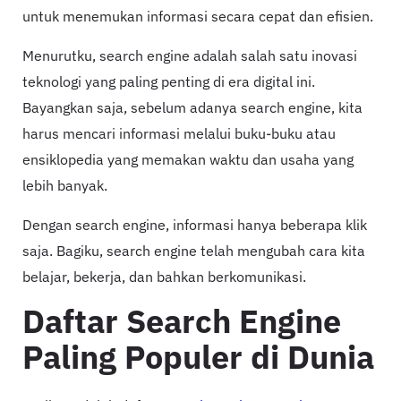
untuk menemukan informasi secara cepat dan efisien.
Menurutku, search engine adalah salah satu inovasi
teknologi yang paling penting di era digital ini.
Bayangkan saja, sebelum adanya search engine, kita
harus mencari informasi melalui buku-buku atau
ensiklopedia yang memakan waktu dan usaha yang
lebih banyak.
Dengan search engine, informasi hanya beberapa klik
saja. Bagiku, search engine telah mengubah cara kita
belajar, bekerja, dan bahkan berkomunikasi.
Daftar Search Engine
Paling Populer di Dunia