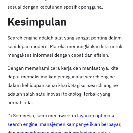
sesuai dengan kebutuhan spesifik pengguna.
Kesimpulan
Search engine adalah alat yang sangat penting dalam
kehidupan modern. Mereka memungkinkan kita untuk
mengakses informasi dengan cepat dan efisien.
Dengan memahami cara kerja dan manfaatnya, kita
dapat memaksimalkan penggunaan search engine
dalam kehidupan sehari-hari. Bagiku, search engine
adalah salah satu inovasi teknologi terbaik yang
pernah ada.
Di Semnesia, kami menawarkan
layanan optimasi
search engine
,
manajemen kampanye iklan berbayar
,
dan
pengembangan situs web profesional
untuk