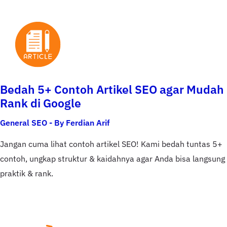
Bedah 5+ Contoh Artikel SEO agar Mudah
Rank di Google
General SEO
- By
Ferdian Arif
Jangan cuma lihat contoh artikel SEO! Kami bedah tuntas 5+
contoh, ungkap struktur & kaidahnya agar Anda bisa langsung
praktik & rank.