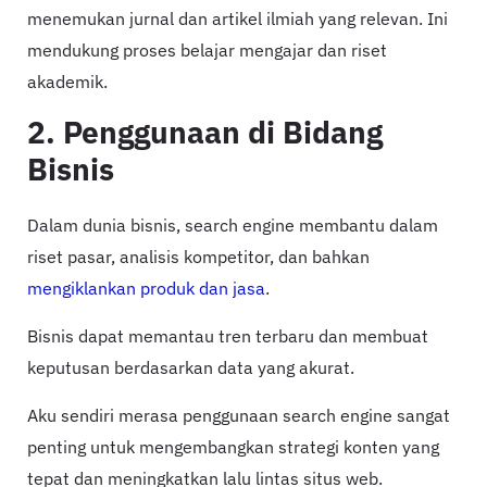
menemukan jurnal dan artikel ilmiah yang relevan. Ini
mendukung proses belajar mengajar dan riset
akademik.
2. Penggunaan di Bidang
Bisnis
Dalam dunia bisnis, search engine membantu dalam
riset pasar, analisis kompetitor, dan bahkan
mengiklankan produk dan jasa
.
Bisnis dapat memantau tren terbaru dan membuat
keputusan berdasarkan data yang akurat.
Aku sendiri merasa penggunaan search engine sangat
penting untuk mengembangkan strategi konten yang
tepat dan meningkatkan lalu lintas situs web.