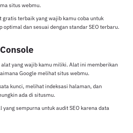
rma situs webmu.
t gratis terbaik yang wajib kamu coba untuk
 optimal dan sesuai dengan standar SEO terbaru.
 Console
 alat yang wajib kamu miliki. Alat ini memberikan
gaimana Google melihat situs webmu.
ata kunci, melihat indeksasi halaman, dan
ngkin ada di situsmu.
wal yang sempurna untuk audit SEO karena data