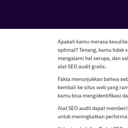
Apakah kamu merasa kesulita
optimal? Tenang, kamu tidak s
mengalami hal serupa, dan sa
alat SEO audit gratis.
Fakta menunjukkan bahwa se
kembali ke situs web yang ram
kamu bisa mengidentifikasi 
Alat SEO audit dapat member
untuk meningkatkan performa