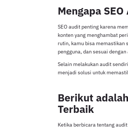
Mengapa SEO A
SEO audit penting karena mem
konten yang menghambat perin
rutin, kamu bisa memastikan 
pengguna, dan sesuai dengan 
Selain melakukan audit sendir
menjadi solusi untuk memastik
Berikut adalah
Terbaik
Ketika berbicara tentang aud