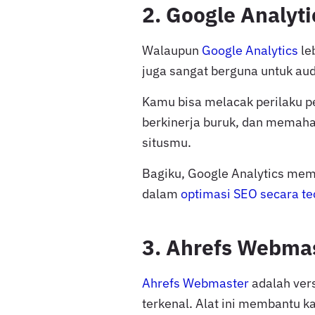
2. Google Analyti
Walaupun
Google Analytics
le
juga sangat berguna untuk aud
Kamu bisa melacak perilaku p
berkinerja buruk, dan memah
situsmu.
Bagiku, Google Analytics m
dalam
optimasi SEO secara te
3. Ahrefs Webma
Ahrefs Webmaster
adalah ver
terkenal. Alat ini membantu k