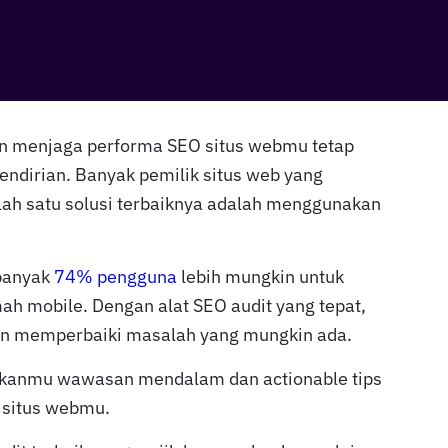
n menjaga performa SEO situs webmu tetap
endirian. Banyak pemilik situs web yang
lah satu solusi terbaiknya adalah menggunakan
banyak
74%
pengguna
lebih mungkin untuk
ah mobile. Dengan alat SEO audit yang tepat,
dan memperbaiki masalah yang mungkin ada.
ikanmu wawasan mendalam dan actionable tips
 situs webmu.