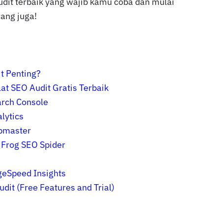
audit terbaik yang wajib kamu coba dan mulai
ang juga!
t Penting?
lat SEO Audit Gratis Terbaik
arch Console
lytics
bmaster
Frog SEO Spider
geSpeed Insights
dit (Free Features and Trial)