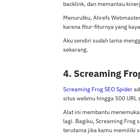
backlink, dan memantau kiner
Menurutku, Ahrefs Webmaster 
karena fitur-fiturnya yang ka
Aku sendiri sudah lama mengg
sekarang.
4. Screaming Fro
Screaming Frog SEO Spider
ad
situs webmu hingga 500 URL s
Alat ini membantu menemukan 
lagi. Bagiku, Screaming Frog 
terutama jika kamu memiliki s