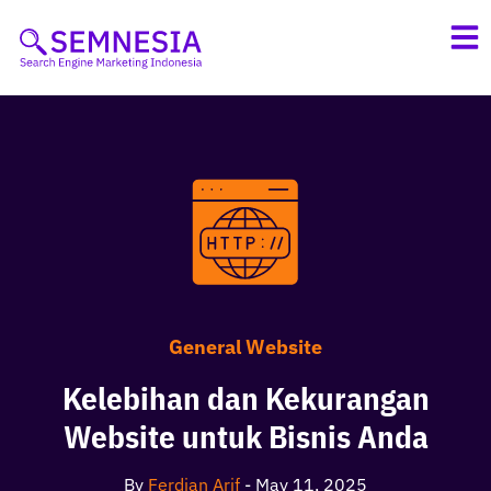
Skip
to
content
General Website
Kelebihan dan Kekurangan
Website untuk Bisnis Anda
By
Ferdian Arif
-
May 11, 2025